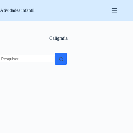
Pular
para
Atividades infantil
o
conteúdo
Caligrafia
Sem
resultados