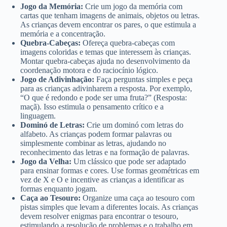
Jogo da Memória:
Crie um jogo da memória com
cartas que tenham imagens de animais, objetos ou letras.
As crianças devem encontrar os pares, o que estimula a
memória e a concentração.
Quebra-Cabeças:
Ofereça quebra-cabeças com
imagens coloridas e temas que interessem às crianças.
Montar quebra-cabeças ajuda no desenvolvimento da
coordenação motora e do raciocínio lógico.
Jogo de Adivinhação:
Faça perguntas simples e peça
para as crianças adivinharem a resposta. Por exemplo,
“O que é redondo e pode ser uma fruta?” (Resposta:
maçã). Isso estimula o pensamento crítico e a
linguagem.
Dominó de Letras:
Crie um dominó com letras do
alfabeto. As crianças podem formar palavras ou
simplesmente combinar as letras, ajudando no
reconhecimento das letras e na formação de palavras.
Jogo da Velha:
Um clássico que pode ser adaptado
para ensinar formas e cores. Use formas geométricas em
vez de X e O e incentive as crianças a identificar as
formas enquanto jogam.
Caça ao Tesouro:
Organize uma caça ao tesouro com
pistas simples que levam a diferentes locais. As crianças
devem resolver enigmas para encontrar o tesouro,
estimulando a resolução de problemas e o trabalho em