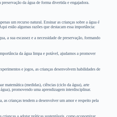
a preservação da água de forma divertida e engajadora.
penas um recurso natural. Ensinar as crianças sobre a água é
Aqui estão algumas razões que destacam essa importância:
gua, a sua escassez e a necessidade de preservação, formando
 importância da água limpa e potável, ajudamos a promover
experimentos e jogos, as crianças desenvolvem habilidades de
r matemática (medidas), ciências (ciclo da água), arte
m água), promovendo uma aprendizagem interdisciplinar.
, as crianças tendem a desenvolver um amor e respeito pela
s crianças a adotar práticas sustentáveis, como economizar