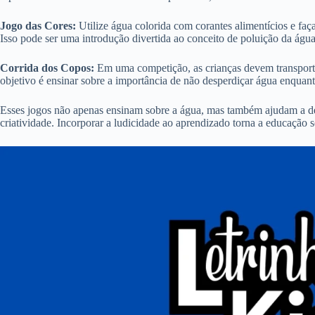
Jogo das Cores:
Utilize água colorida com corantes alimentícios e faç
Isso pode ser uma introdução divertida ao conceito de poluição da água
Corrida dos Copos:
Em uma competição, as crianças devem transport
objetivo é ensinar sobre a importância de não desperdiçar água enquant
Esses jogos não apenas ensinam sobre a água, mas também ajudam a des
criatividade. Incorporar a ludicidade ao aprendizado torna a educação 