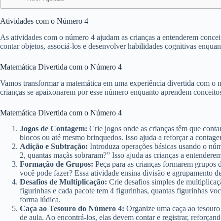
Atividades com o Número 4
As atividades com o número 4 ajudam as crianças a entenderem conceit
contar objetos, associá-los e desenvolver habilidades cognitivas enquan
Matemática Divertida com o Número 4
Vamos transformar a matemática em uma experiência divertida com o n
crianças se apaixonarem por esse número enquanto aprendem conceito
Matemática Divertida com o Número 4
Jogos de Contagem:
Crie jogos onde as crianças têm que contar
blocos ou até mesmo brinquedos. Isso ajuda a reforçar a contag
Adição e Subtração:
Introduza operações básicas usando o núm
2, quantas maçãs sobraram?” Isso ajuda as crianças a entenderem 
Formação de Grupos:
Peça para as crianças formarem grupos de
você pode fazer? Essa atividade ensina divisão e agrupamento d
Desafios de Multiplicação:
Crie desafios simples de multiplica
figurinhas e cada pacote tem 4 figurinhas, quantas figurinhas voc
forma lúdica.
Caça ao Tesouro do Número 4:
Organize uma caça ao tesouro 
de aula. Ao encontrá-los, elas devem contar e registrar, reforça