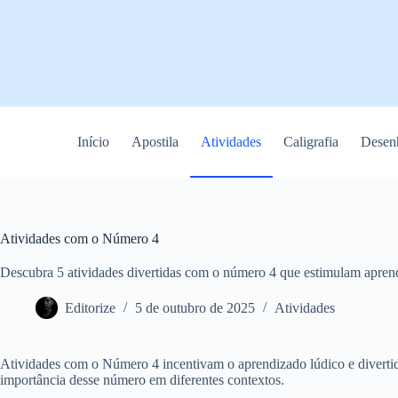
Pular
para
o
conteúdo
Início
Apostila
Atividades
Caligrafia
Desenh
Atividades com o Número 4
Descubra 5 atividades divertidas com o número 4 que estimulam aprend
Editorize
5 de outubro de 2025
Atividades
Atividades com o Número 4 incentivam o aprendizado lúdico e divertido
importância desse número em diferentes contextos.