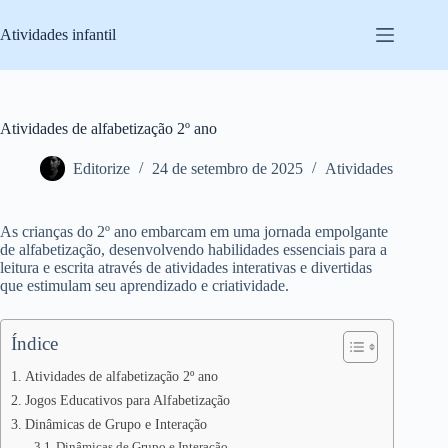
Pular
para
Atividades infantil
o
conteúdo
Atividades de alfabetização 2º ano
Editorize
24 de setembro de 2025
Atividades
As crianças do 2º ano embarcam em uma jornada empolgante
de alfabetização, desenvolvendo habilidades essenciais para a
leitura e escrita através de atividades interativas e divertidas
que estimulam seu aprendizado e criatividade.
Índice
Atividades de alfabetização 2º ano
Jogos Educativos para Alfabetização
Dinâmicas de Grupo e Interação
Dinâmicas de Grupo e Interação