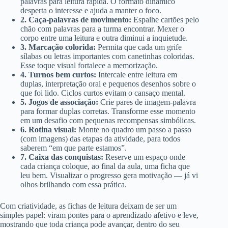
palavras para leitura rápida. O formato dinâmico
desperta o interesse e ajuda a manter o foco.
2. Caça-palavras de movimento:
Espalhe cartões pelo
chão com palavras para a turma encontrar. Mexer o
corpo entre uma leitura e outra diminui a inquietude.
3. Marcação colorida:
Permita que cada um grife
sílabas ou letras importantes com canetinhas coloridas.
Esse toque visual fortalece a memorização.
4. Turnos bem curtos:
Intercale entre leitura em
duplas, interpretação oral e pequenos desenhos sobre o
que foi lido. Ciclos curtos evitam o cansaço mental.
5. Jogos de associação:
Crie pares de imagem-palavra
para formar duplas corretas. Transforme esse momento
em um desafio com pequenas recompensas simbólicas.
6. Rotina visual:
Monte no quadro um passo a passo
(com imagens) das etapas da atividade, para todos
saberem “em que parte estamos”.
7. Caixa das conquistas:
Reserve um espaço onde
cada criança coloque, ao final da aula, uma ficha que
leu bem. Visualizar o progresso gera motivação — já vi
olhos brilhando com essa prática.
Com criatividade, as fichas de leitura deixam de ser um
simples papel: viram pontes para o aprendizado afetivo e leve,
mostrando que toda criança pode avançar, dentro do seu