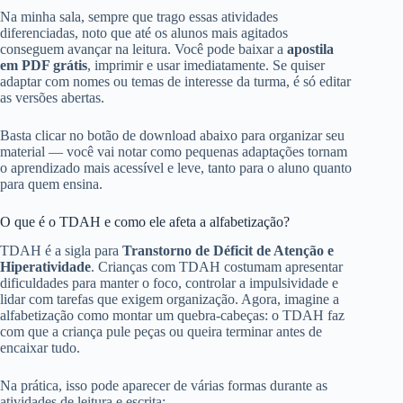
Na minha sala, sempre que trago essas atividades
diferenciadas, noto que até os alunos mais agitados
conseguem avançar na leitura. Você pode baixar a
apostila
em PDF grátis
, imprimir e usar imediatamente. Se quiser
adaptar com nomes ou temas de interesse da turma, é só editar
as versões abertas.
Basta clicar no botão de download abaixo para organizar seu
material — você vai notar como pequenas adaptações tornam
o aprendizado mais acessível e leve, tanto para o aluno quanto
para quem ensina.
O que é o TDAH e como ele afeta a alfabetização?
TDAH é a sigla para
Transtorno de Déficit de Atenção e
Hiperatividade
. Crianças com TDAH costumam apresentar
dificuldades para manter o foco, controlar a impulsividade e
lidar com tarefas que exigem organização. Agora, imagine a
alfabetização como montar um quebra-cabeças: o TDAH faz
com que a criança pule peças ou queira terminar antes de
encaixar tudo.
Na prática, isso pode aparecer de várias formas durante as
atividades de leitura e escrita: