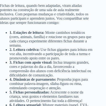
Fichas de leitura, quando bem adaptadas, viram aliadas
potentes na construção de uma sala de aula realmente
inclusiva. Com pequenas mudanças e criatividade, todos os
alunos participam e aprendem juntos. Vou compartilhar sete
ideias que sempre funcionaram comigo:
1. Estações de leitura:
Monte cantinhos temáticos
(cores, animais, família) e rotacione os grupos para que
cada criança experimente diferentes fichas durante a
semana.
2. Leitura coletiva:
Use fichas gigantes para leitura em
voz alta, incentivando a participação de toda a turma e
promovendo apoio entre os pares.
3. Fichas com apoio visual:
Inclua imagens grandes,
cores e palavras do dia a dia, favorecendo a
compreensão dos alunos com deficiência intelectual ou
dificuldades de comunicação.
4. Dinâmicas de pareamento:
Proponha jogos para
combinar palavra-imagem, sílaba-figura ou rima,
estimulando cooperação e atenção.
5. Fichas personalizadas:
Acrescente o nome da
criança, seus gostos e elementos familiares nas
atividades. O pertencimento faz toda a diferença!
6. Leitura sensorial:
Misture materiais (papel, EVA,