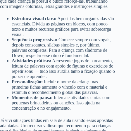
que cada criança já possui e busco reforçá-las, trabalhando
com imagens coloridas, letras grandes e instruções simples.
Estrutura visual clara:
Apostilas bem organizadas são
essenciais. Divida as páginas em blocos, com pouco
texto e muitos recursos gráficos para evitar sobrecarga
visual.
Sequência progressiva:
Comece sempre com vogais,
depois consoantes, sílabas simples e, por último,
palavras completas. Para a criança com síndrome de
Down, respeitar esse ritmo é fundamental.
Atividades práticas:
Acrescente jogos de pareamento,
leitura de palavras com apoio de figuras e exercícios de
repetir sons — tudo isso auxilia tanto a fixação quanto o
prazer de aprender.
Personalização:
Incluir o nome da criança nas
primeiras fichas aumenta o vínculo com o material e
estimula o reconhecimento global das palavras.
Momentos de pausa:
Intercale atividades curtas com
pequenas brincadeiras ou canções. Isso ajuda na
concentração e no engajamento.
Já vivi situações lindas em sala de aula usando essas apostilas
adaptadas. Um recurso valioso que recomendo para crianças
com dificuldades de aprendizagem, inclusive síndrome de